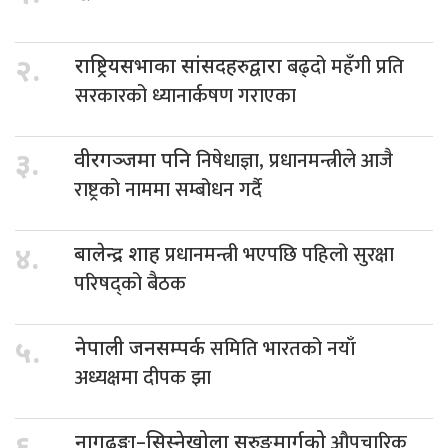
बढ्दो महँगी प्रति
२.
राष्ट्रियसभाका सांसदहरुद्वारा
सरकारको ध्यानार्कषण गराएका
निषेधाज्ञा, प्रधानमन्त्रीले आजै
३.
वीरगञ्जमा पनि
राष्ट्रको नाममा सम्बोधन गर्दै
प्रधानमन्त्री भएपछि पहिलो सुरक्षा
४.
बालेन्द्र शाह
परिषद्को बैठक
समिति भारतको नयाँ
५.
नेपाली जनसम्पर्क
अध्यक्षमा दीपक झा
औपचारिक
नागढुङ्गा–सिस्नेखोला सुरुङमार्गको