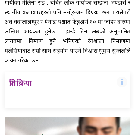
गायीका मेलिना राइ , चर्चित लोक गायीका सम्झना भण्डारी र
स्थानीय कलाकारहरुले पनि मनो्रन्जन दिएका छन । यसैगरी
अब क्वालालम्पुर र पेनाङ पश्चात फेब्रुअरी १० मा जोहर बारुमा
अन्तिम कार्यक्रम हुनेछ । झन्डै तिन अर्बको अनुमानित
लागतमा निर्माण हुने भनिएको रंगशाला निर्माणमा
मलेसियाबाट राम्रो साथ सहयोग पाउने विश्वास धुर्मुस सुन्तलीले
व्यक्त गरेका छन ।
प्रतिक्रिया