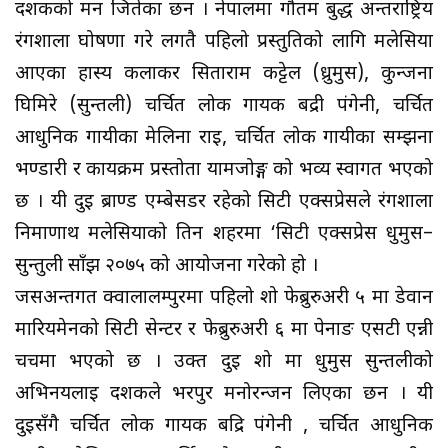
दर्शकको मन जितेका छन । नेपालमा गौतम बुद्ध अन्तराष्ट्रिय
रंगशाला घोषणा गरे लगतै पहिलो प्रस्तुतिको लागि मलेसिया
आएका हास्य कलाकर सिताराम कट्टेल (ध्रुमुस), कुन्जना
घिमिरे (सुन्तली) चर्चित लोक गायक बद्री पंगेनी, चर्चित
आधुनिक गायीका मेलिना राई, चर्चित लोक गायीका सम्झना
भण्डारी र कार्यक्रम प्रस्तोता यामजोङ्ग को भव्य स्वागत भएको
छ । यी दुई ब्राण्ड एम्बेसडर रहेको सिटी एक्सप्रेसले रंगशाला
निर्माणार्थ मलेसियाको तिन शहरमा ‘सिटी एक्सप्रेस धुर्मुस–
सुन्तुली साँझ २०७५ को आयोजना गरेको हो ।
जसअन्तर्गत क्वालालम्पुरमा पहिलो शो फेब्रुरुअरी ५ मा डेवान
मारियमेनको सिटी सेन्टर र फेब्रुरुअरी ६ मा पेनाङ एसटी एन्नी
चर्चमा भएको छ । उक्त दुई शो मा धुर्मुस सुन्तलीको
अभिनयलाई दर्शकले भरपुर मनोरन्जन लिएका छन । यी
दुईसँगै चर्चित लोक गायक बद्रि पंगेनी , चर्चित आधुनिक