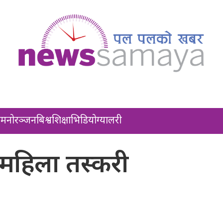
ल
मनोरञ्जन
बिश्व
शिक्षा
भिडियो
ग्यालरी
महिला तस्करी