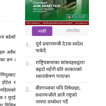
लोकप्रिय
भर्खरै
्रम बढेको
देउवा स्वदेश
१.
पूर्व प्रधानमन्त्री
फर्कदै
रहरु अवैध
रेका छन ।
२.
राष्ट्रियसभाका सांसदहरुद्वारा
बढ्दो महँगी प्रति सरकारको
मणिपुरबाट
ध्यानार्कषण गराएका
 होटेल र
निषेधाज्ञा,
३.
वीरगञ्जमा पनि
 महिलाको
प्रधानमन्त्रीले आजै राष्ट्रको
ाक र युएई
नाममा सम्बोधन गर्दै
ा विभिन्न