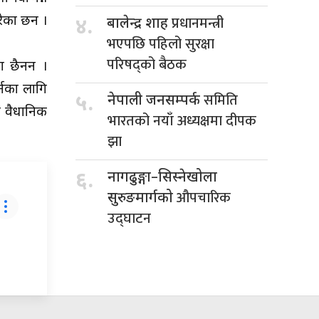
प्रधानमन्त्री
रेका छन ।
४.
बालेन्द्र शाह
भएपछि पहिलो सुरक्षा
परिषद्को बैठक
ा छैनन ।
र्नका लागि
समिति
५.
नेपाली जनसम्पर्क
े वैधानिक
भारतको नयाँ अध्यक्षमा दीपक
झा
६.
नागढुङ्गा–सिस्नेखोला
औपचारिक
सुरुङमार्गको
उद्घाटन