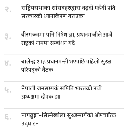
बढ्दो महँगी प्रति
२.
राष्ट्रियसभाका सांसदहरुद्वारा
सरकारको ध्यानार्कषण गराएका
निषेधाज्ञा, प्रधानमन्त्रीले आजै
३.
वीरगञ्जमा पनि
राष्ट्रको नाममा सम्बोधन गर्दै
प्रधानमन्त्री भएपछि पहिलो सुरक्षा
४.
बालेन्द्र शाह
परिषद्को बैठक
समिति भारतको नयाँ
५.
नेपाली जनसम्पर्क
अध्यक्षमा दीपक झा
औपचारिक
६.
नागढुङ्गा–सिस्नेखोला सुरुङमार्गको
उद्घाटन