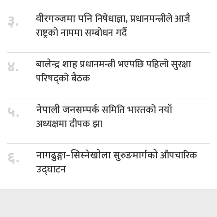
निषेधाज्ञा, प्रधानमन्त्रीले आजै
३.
वीरगञ्जमा पनि
राष्ट्रको नाममा सम्बोधन गर्दै
प्रधानमन्त्री भएपछि पहिलो सुरक्षा
४.
बालेन्द्र शाह
परिषद्को बैठक
समिति भारतको नयाँ
५.
नेपाली जनसम्पर्क
अध्यक्षमा दीपक झा
औपचारिक
६.
नागढुङ्गा–सिस्नेखोला सुरुङमार्गको
उद्घाटन