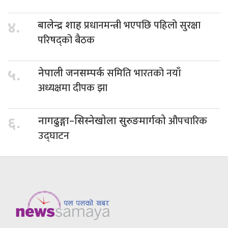
प्रधानमन्त्री भएपछि पहिलो सुरक्षा
४.
बालेन्द्र शाह
परिषद्को बैठक
समिति भारतको नयाँ
५.
नेपाली जनसम्पर्क
अध्यक्षमा दीपक झा
औपचारिक
६.
नागढुङ्गा–सिस्नेखोला सुरुङमार्गको
उद्घाटन