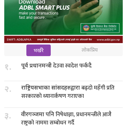
लोकप्रिय
भर्खरै
देउवा स्वदेश फर्कदै
१.
पूर्व प्रधानमन्त्री
बढ्दो महँगी प्रति
२.
राष्ट्रियसभाका सांसदहरुद्वारा
सरकारको ध्यानार्कषण गराएका
निषेधाज्ञा, प्रधानमन्त्रीले आजै
३.
वीरगञ्जमा पनि
राष्ट्रको नाममा सम्बोधन गर्दै