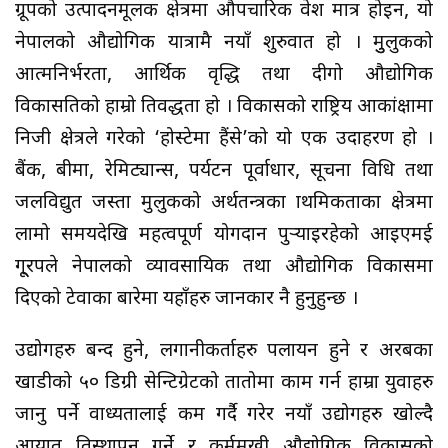
ग्रूपको उत्पादनमूलक क्षेत्रमा औपचारिक प्रवेश मात्र होइन, यो
नेपालको औद्योगिक यात्रामै नयाँ शुरुवात हो । मुुलुकको
आत्मनिर्भरता, आर्थिक वृद्धि तथा दीगो औद्योगिक
विकासप्रतिको हाम्रो प्रतिवद्धता हो । विकासको राष्ट्रिय आकांक्षामा
निजी क्षेत्रले गरेको ‘होस्टेमा हैंसे’को यो एक उदाहरण हो ।
बैंक, बीमा, रेमिट्यान्स, पर्यटन पूर्वाधार, सूचना प्रविधि तथा
जलविद्युत जस्ता मुलुकको अर्थतन्त्रका प्राथमिकताका क्षेत्रमा
लामो समयदेखि महत्वपूर्ण योगदान पुर्‍याइरहेको आइएमई
गू्रपले नेपालको व्यावसायिक तथा औद्योगिक विकासमा
दिएको टेवाका बारेमा यहाँहरु जानकार नै हुनुहुन्छ ।
उद्योगहरु बन्द हुने, लगानीकर्ताहरु पलायन हुने र अरबका
खाडीको ५० डिग्री सेन्टिग्रेटको तातोमा काम गर्न हाम्रा युवाहरु
जानु पर्ने वाध्यतालाई कम गर्दै गरेर नयाँ उद्योगहरु खोल्दै
आयात प्रतिस्थापन गर्ने र कर्ममुखी औद्योगिक विकासको