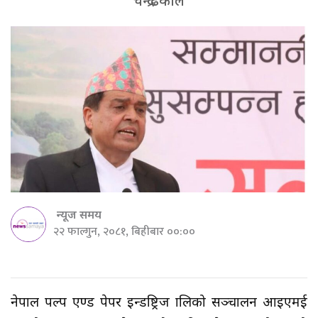
चन्द्र ढकाल
न्यूज समय
२२ फाल्गुन, २०८१, बिहीबार ००:००
नेपाल पल्प एण्ड पेपर इन्डष्ट्रिज प्रालिको सञ्चालन आइएमई