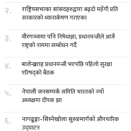
बढ्दो महँगी प्रति
२.
राष्ट्रियसभाका सांसदहरुद्वारा
सरकारको ध्यानार्कषण गराएका
निषेधाज्ञा, प्रधानमन्त्रीले आजै
३.
वीरगञ्जमा पनि
राष्ट्रको नाममा सम्बोधन गर्दै
प्रधानमन्त्री भएपछि पहिलो सुरक्षा
४.
बालेन्द्र शाह
परिषद्को बैठक
समिति भारतको नयाँ
५.
नेपाली जनसम्पर्क
अध्यक्षमा दीपक झा
औपचारिक
६.
नागढुङ्गा–सिस्नेखोला सुरुङमार्गको
उद्घाटन