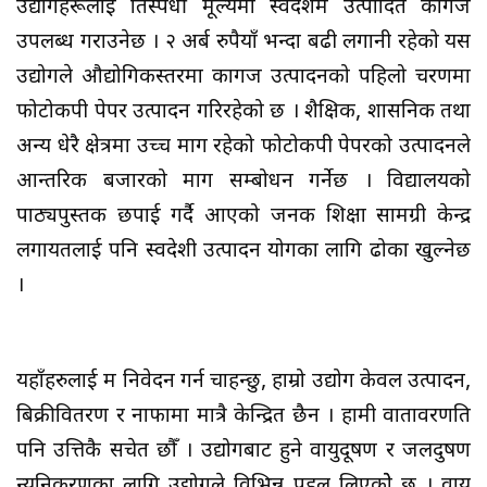
उद्योगहरूलाई प्रतिस्पर्धी मूल्यमा स्वदेशमै उत्पादित कागज
उपलब्ध गराउनेछ । २ अर्ब रुपैयाँ भन्दा बढी लगानी रहेको यस
उद्योगले औद्योगिकस्तरमा कागज उत्पादनको पहिलो चरणमा
फोटोकपी पेपर उत्पादन गरिरहेको छ । शैक्षिक, प्रशासनिक तथा
अन्य धेरै क्षेत्रमा उच्च माग रहेको फोटोकपी पेपरको उत्पादनले
आन्तरिक बजारको माग सम्बोधन गर्नेछ । विद्यालयको
पाठ्यपुस्तक छपाई गर्दै आएको जनक शिक्षा सामग्री केन्द्र
लगायतलाई पनि स्वदेशी उत्पादन प्रयोगका लागि ढोका खुल्नेछ
।
यहाँहरुलाई म निवेदन गर्न चाहन्छु, हाम्रो उद्योग केवल उत्पादन,
बिक्रीवितरण र नाफामा मात्रै केन्द्रित छैन । हामी वातावरणप्रति
पनि उत्तिकै सचेत छौँ । उद्योगबाट हुने वायुप्रदूषण र जलप्रदुषण
न्यूनिकरणका लागि उद्योगले विभिन्न पहल लिएकोे छ । वायु