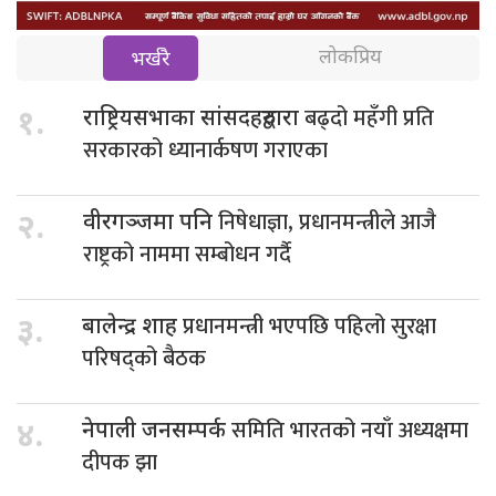
लोकप्रिय
भर्खरै
बढ्दो महँगी प्रति
१.
राष्ट्रियसभाका सांसदहरुद्वारा
सरकारको ध्यानार्कषण गराएका
निषेधाज्ञा, प्रधानमन्त्रीले आजै
२.
वीरगञ्जमा पनि
राष्ट्रको नाममा सम्बोधन गर्दै
प्रधानमन्त्री भएपछि पहिलो सुरक्षा
३.
बालेन्द्र शाह
परिषद्को बैठक
समिति भारतको नयाँ अध्यक्षमा
४.
नेपाली जनसम्पर्क
दीपक झा