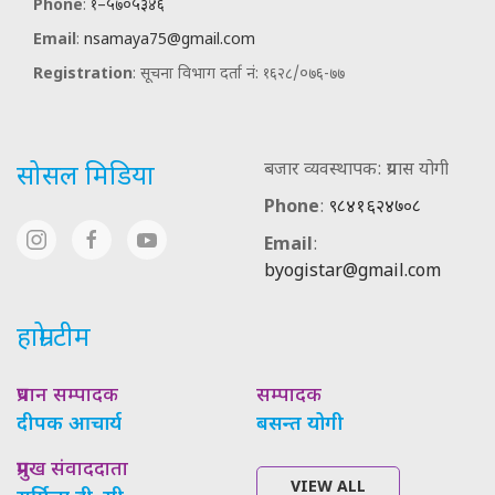
Phone
:
१–५७०५३४६
Email
:
nsamaya75@gmail.com
Registration
: सूचना विभाग दर्ता नं: १६२८/०७६-७७
बजार व्यवस्थापक: प्रयास योगी
सोसल मिडिया
Phone
:
९८४१६२४७०८
Email
:
byogistar@gmail.com
हाम्रो टीम
प्रधान सम्पादक
सम्पादक
दीपक आचार्य
बसन्त योगी
प्रमुख संवाददाता
VIEW ALL