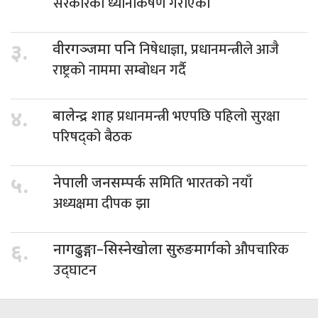
सरकारको ध्यानार्कषण गराएका
निषेधाज्ञा, प्रधानमन्त्रीले आजै
३.
वीरगञ्जमा पनि
राष्ट्रको नाममा सम्बोधन गर्दै
प्रधानमन्त्री भएपछि पहिलो सुरक्षा
४.
बालेन्द्र शाह
परिषद्को बैठक
समिति भारतको नयाँ
५.
नेपाली जनसम्पर्क
अध्यक्षमा दीपक झा
औपचारिक
६.
नागढुङ्गा–सिस्नेखोला सुरुङमार्गको
उद्घाटन