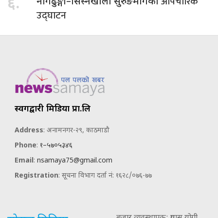
औपचारिक
६.
नागढुङ्गा–सिस्नेखोला सुरुङमार्गको
उद्घाटन
स्वर्गद्वारी मिडिया प्रा.लि
Address
: अनामनगर-२९, काठमाडौ
Phone
:
१–५७०५३४६
Email
:
nsamaya75@gmail.com
Registration
: सूचना विभाग दर्ता नं: १६२८/०७६-७७