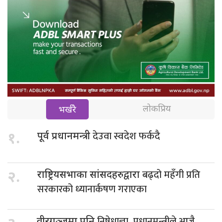
लोकप्रिय
भर्खरै
देउवा स्वदेश फर्कदै
१.
पूर्व प्रधानमन्त्री
बढ्दो महँगी प्रति
२.
राष्ट्रियसभाका सांसदहरुद्वारा
सरकारको ध्यानार्कषण गराएका
निषेधाज्ञा, प्रधानमन्त्रीले आजै