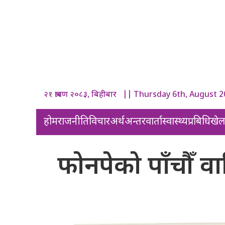
२१ श्रावण २०८३, बिहीबार || Thursday 6th, August 
होम
राजनीति
विचार
अर्थ
अन्तरवार्ता
स्वास्थ्य
प्रबिधि
खे
फोनपेको पाँचौँ व