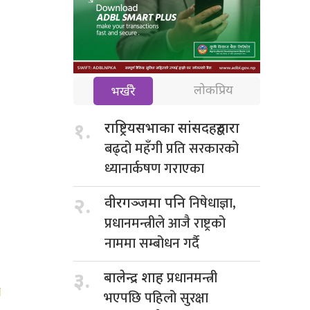
लोकप्रिय
भर्खरै
१.
राष्ट्रियसभाका सांसदहरुद्वारा
बढ्दो महँगी प्रति सरकारको
ध्यानार्कषण गराएका
निषेधाज्ञा,
२.
वीरगञ्जमा पनि
प्रधानमन्त्रीले आजै राष्ट्रको
नाममा सम्बोधन गर्दै
प्रधानमन्त्री
३.
बालेन्द्र शाह
भएपछि पहिलो सुरक्षा