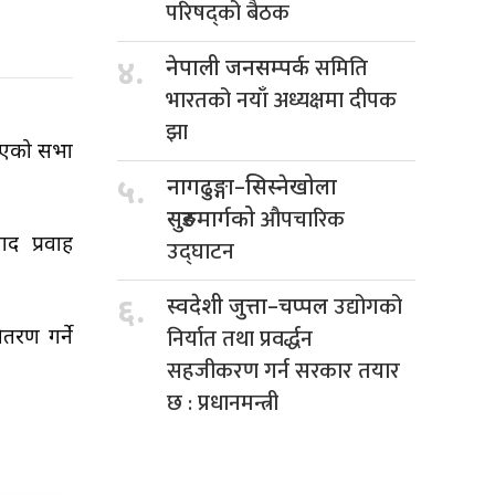
परिषद्को बैठक
समिति
४.
नेपाली जनसम्पर्क
भारतको नयाँ अध्यक्षमा दीपक
झा
 भएको सभा
५.
नागढुङ्गा–सिस्नेखोला
औपचारिक
सुरुङमार्गको
द प्रवाह
उद्घाटन
उद्योगको
६.
स्वदेशी जुत्ता–चप्पल
निर्यात तथा प्रवर्द्धन
तरण गर्ने
सहजीकरण गर्न सरकार तयार
छ : प्रधानमन्त्री