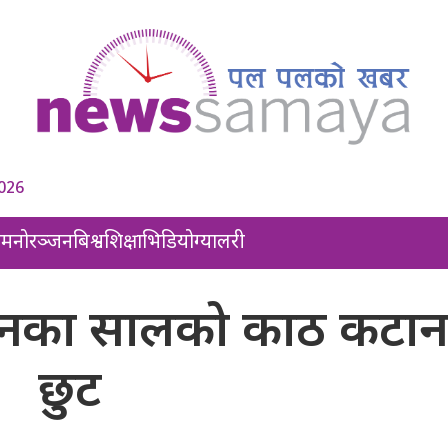
2026
ल
मनोरञ्जन
बिश्व
शिक्षा
भिडियो
ग्यालरी
वनका सालको काठ कटान
छुट