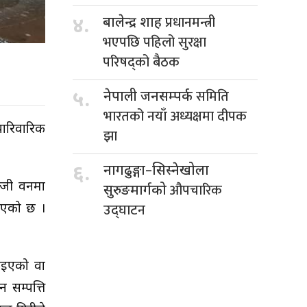
प्रधानमन्त्री
४.
बालेन्द्र शाह
भएपछि पहिलो सुरक्षा
परिषद्को बैठक
समिति
५.
नेपाली जनसम्पर्क
भारतको नयाँ अध्यक्षमा दीपक
ारिवारिक
झा
६.
नागढुङ्गा–सिस्नेखोला
निजी वनमा
औपचारिक
सुरुङमार्गको
उद्घाटन
 आएको छ ।
गाइएको वा
 सम्पत्ति