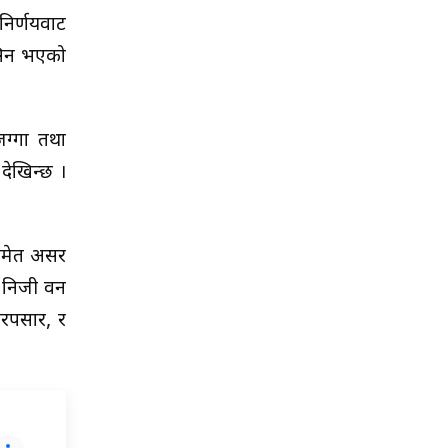
निर्णयवाट
ासिन भएको
ग्गा तथा
देखिन्छ ।
 समेत असर
ु निजी वन
ारपसार, र