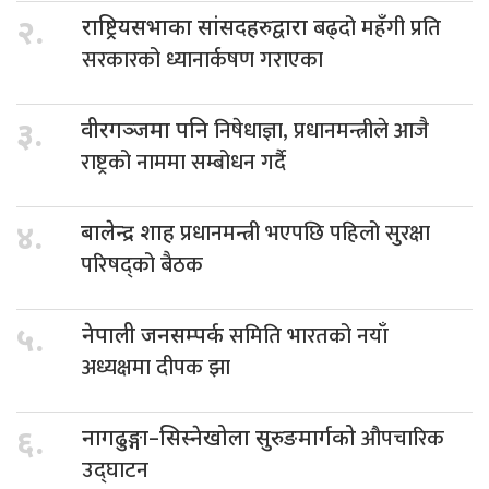
बढ्दो महँगी प्रति
२.
राष्ट्रियसभाका सांसदहरुद्वारा
सरकारको ध्यानार्कषण गराएका
निषेधाज्ञा, प्रधानमन्त्रीले आजै
३.
वीरगञ्जमा पनि
राष्ट्रको नाममा सम्बोधन गर्दै
प्रधानमन्त्री भएपछि पहिलो सुरक्षा
४.
बालेन्द्र शाह
परिषद्को बैठक
समिति भारतको नयाँ
५.
नेपाली जनसम्पर्क
अध्यक्षमा दीपक झा
औपचारिक
६.
नागढुङ्गा–सिस्नेखोला सुरुङमार्गको
उद्घाटन