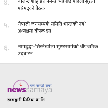
प्रधानमन्त्री भएपछि पहिलो सुरक्षा
४.
बालेन्द्र शाह
परिषद्को बैठक
समिति भारतको नयाँ
५.
नेपाली जनसम्पर्क
अध्यक्षमा दीपक झा
औपचारिक
६.
नागढुङ्गा–सिस्नेखोला सुरुङमार्गको
उद्घाटन
स्वर्गद्वारी मिडिया प्रा.लि