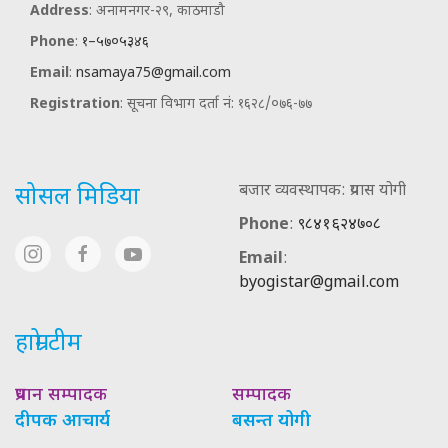
Address
: अनामनगर-२९, काठमाडौ
Phone
:
१–५७०५३४६
Email
:
nsamaya75@gmail.com
Registration
: सूचना विभाग दर्ता नं: १६२८/०७६-७७
बजार व्यवस्थापक: प्रयास योगी
सोसल मिडिया
Phone
:
९८४१६२४७०८
Email
:
byogistar@gmail.com
हाम्रो टीम
प्रधान सम्पादक
सम्पादक
दीपक आचार्य
बसन्त योगी