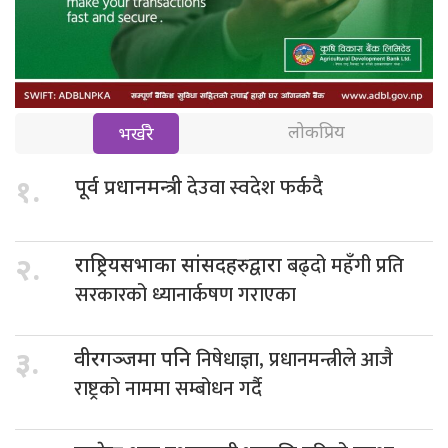
लोकप्रिय
भर्खरै
देउवा स्वदेश फर्कदै
१.
पूर्व प्रधानमन्त्री
बढ्दो महँगी प्रति
२.
राष्ट्रियसभाका सांसदहरुद्वारा
सरकारको ध्यानार्कषण गराएका
निषेधाज्ञा, प्रधानमन्त्रीले आजै
३.
वीरगञ्जमा पनि
राष्ट्रको नाममा सम्बोधन गर्दै