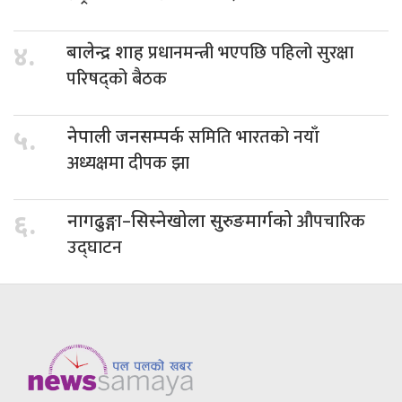
प्रधानमन्त्री भएपछि पहिलो सुरक्षा
४.
बालेन्द्र शाह
परिषद्को बैठक
समिति भारतको नयाँ
५.
नेपाली जनसम्पर्क
अध्यक्षमा दीपक झा
औपचारिक
६.
नागढुङ्गा–सिस्नेखोला सुरुङमार्गको
उद्घाटन