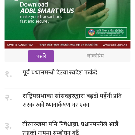
लोकप्रिय
भर्खरै
देउवा स्वदेश फर्कदै
१.
पूर्व प्रधानमन्त्री
बढ्दो महँगी प्रति
२.
राष्ट्रियसभाका सांसदहरुद्वारा
सरकारको ध्यानार्कषण गराएका
निषेधाज्ञा, प्रधानमन्त्रीले आजै
३.
वीरगञ्जमा पनि
राष्ट्रको नाममा सम्बोधन गर्दै