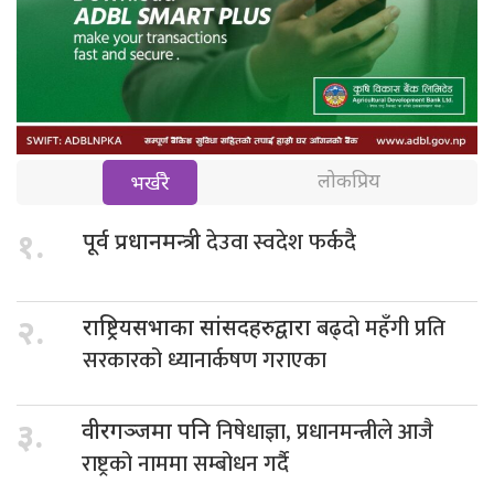
लोकप्रिय
भर्खरै
देउवा स्वदेश फर्कदै
१.
पूर्व प्रधानमन्त्री
बढ्दो महँगी प्रति
२.
राष्ट्रियसभाका सांसदहरुद्वारा
सरकारको ध्यानार्कषण गराएका
निषेधाज्ञा, प्रधानमन्त्रीले आजै
३.
वीरगञ्जमा पनि
राष्ट्रको नाममा सम्बोधन गर्दै