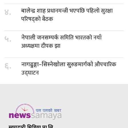
प्रधानमन्त्री भएपछि पहिलो सुरक्षा
४.
बालेन्द्र शाह
परिषद्को बैठक
समिति भारतको नयाँ
५.
नेपाली जनसम्पर्क
अध्यक्षमा दीपक झा
औपचारिक
६.
नागढुङ्गा–सिस्नेखोला सुरुङमार्गको
उद्घाटन
स्वर्गद्वारी मिडिया प्रा.लि