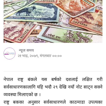
न्यूज समय
२१ भाद्र, २०७९, मंगलबार ००:००
नेपाल राष्ट्र बैंंकले यस बर्षको दशैंलाई लक्षित गरी
सर्वसाधारणकालागि यहि भदौ २९ देखि नयाँ नोट साट्न सक्ने
व्यवस्था मिलाएको छ ।
राष्ट्र बैंकका अनुसार सर्वसाधारणले काठमाडौं उपत्यका