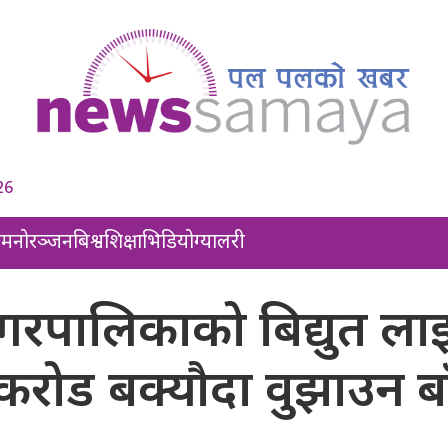
26
ल
मनोरञ्जन
बिश्व
शिक्षा
भिडियो
ग्यालरी
गरपालिकाको बिद्युत ला
करोड बक्यौदा वुझाउन बा