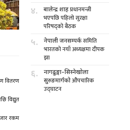
प्रधानमन्त्री
४.
बालेन्द्र शाह
भएपछि पहिलो सुरक्षा
परिषद्को बैठक
समिति
५.
नेपाली जनसम्पर्क
भारतको नयाँ अध्यक्षमा दीपक
झा
६.
नागढुङ्गा–सिस्नेखोला
औपचारिक
सुरुङमार्गको
करण वितरण
उद्घाटन
ि विद्युत
हजार रकम