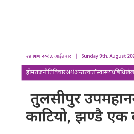
२४ श्रावण २०८३, आईतबार || Sunday 9th, August 20
होम
राजनीति
विचार
अर्थ
अन्तरवार्ता
स्वास्थ्य
प्रबिधि
खे
तुलसीपुर उपमहान
काटियो, झण्डै एक 