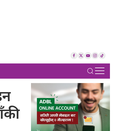
इन
ँकी