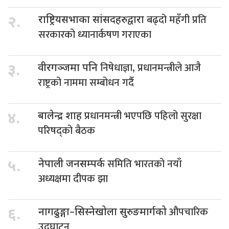
बढ्दो महँगी प्रति
२.
राष्ट्रियसभाका सांसदहरुद्वारा
सरकारको ध्यानार्कषण गराएका
निषेधाज्ञा, प्रधानमन्त्रीले आजै
३.
वीरगञ्जमा पनि
राष्ट्रको नाममा सम्बोधन गर्दै
प्रधानमन्त्री भएपछि पहिलो सुरक्षा
४.
बालेन्द्र शाह
परिषद्को बैठक
समिति भारतको नयाँ
५.
नेपाली जनसम्पर्क
अध्यक्षमा दीपक झा
औपचारिक
६.
नागढुङ्गा–सिस्नेखोला सुरुङमार्गको
उद्घाटन