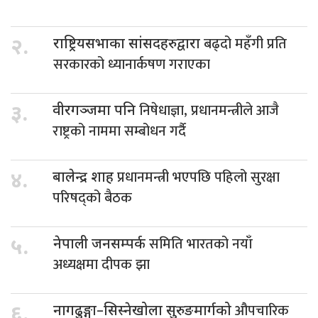
बढ्दो महँगी प्रति
२.
राष्ट्रियसभाका सांसदहरुद्वारा
सरकारको ध्यानार्कषण गराएका
निषेधाज्ञा, प्रधानमन्त्रीले आजै
३.
वीरगञ्जमा पनि
राष्ट्रको नाममा सम्बोधन गर्दै
प्रधानमन्त्री भएपछि पहिलो सुरक्षा
४.
बालेन्द्र शाह
परिषद्को बैठक
समिति भारतको नयाँ
५.
नेपाली जनसम्पर्क
अध्यक्षमा दीपक झा
औपचारिक
६.
नागढुङ्गा–सिस्नेखोला सुरुङमार्गको