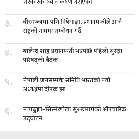
सरकारको ध्यानार्कषण गराएका
निषेधाज्ञा, प्रधानमन्त्रीले आजै
३.
वीरगञ्जमा पनि
राष्ट्रको नाममा सम्बोधन गर्दै
प्रधानमन्त्री भएपछि पहिलो सुरक्षा
४.
बालेन्द्र शाह
परिषद्को बैठक
समिति भारतको नयाँ
५.
नेपाली जनसम्पर्क
अध्यक्षमा दीपक झा
औपचारिक
६.
नागढुङ्गा–सिस्नेखोला सुरुङमार्गको
उद्घाटन