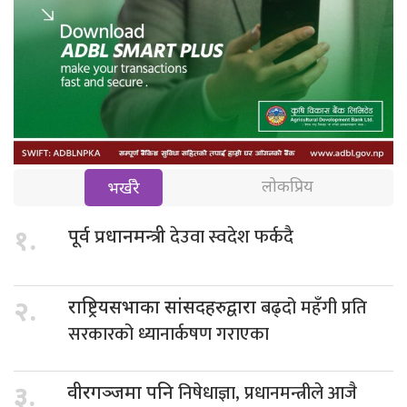
लोकप्रिय
भर्खरै
देउवा स्वदेश फर्कदै
१.
पूर्व प्रधानमन्त्री
बढ्दो महँगी प्रति
२.
राष्ट्रियसभाका सांसदहरुद्वारा
सरकारको ध्यानार्कषण गराएका
निषेधाज्ञा, प्रधानमन्त्रीले आजै
३.
वीरगञ्जमा पनि