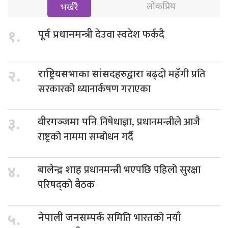
लोकप्रिय
भर्खरै
देउवा स्वदेश फर्कदै
१.
पूर्व प्रधानमन्त्री
बढ्दो महँगी प्रति
२.
राष्ट्रियसभाका सांसदहरुद्वारा
सरकारको ध्यानार्कषण गराएका
निषेधाज्ञा, प्रधानमन्त्रीले आजै
३.
वीरगञ्जमा पनि
राष्ट्रको नाममा सम्बोधन गर्दै
प्रधानमन्त्री भएपछि पहिलो सुरक्षा
४.
बालेन्द्र शाह
परिषद्को बैठक
समिति भारतको नयाँ
५.
नेपाली जनसम्पर्क