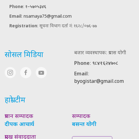
Phone
:
१–५७०५३४६
Email
:
nsamaya75@gmail.com
Registration
: सूचना विभाग दर्ता नं: १६२८/०७६-७७
बजार व्यवस्थापक: प्रयास योगी
सोसल मिडिया
Phone
:
९८४१६२४७०८
Email
:
byogistar@gmail.com
हाम्रो टीम
प्रधान सम्पादक
सम्पादक
दीपक आचार्य
बसन्त योगी
प्रमुख संवाददाता