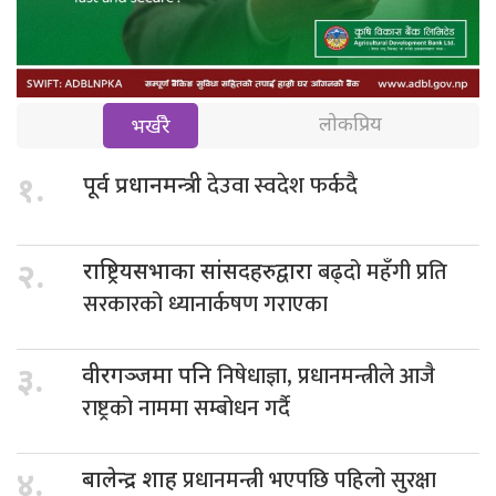
लोकप्रिय
भर्खरै
देउवा स्वदेश फर्कदै
१.
पूर्व प्रधानमन्त्री
बढ्दो महँगी प्रति
२.
राष्ट्रियसभाका सांसदहरुद्वारा
सरकारको ध्यानार्कषण गराएका
निषेधाज्ञा, प्रधानमन्त्रीले आजै
३.
वीरगञ्जमा पनि
राष्ट्रको नाममा सम्बोधन गर्दै
प्रधानमन्त्री भएपछि पहिलो सुरक्षा
४.
बालेन्द्र शाह