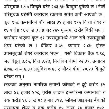
परिसूचक १.५७ विन्दुले घटेर २४३.९७ विन्दुमा पुगेको छ । नेप्से
परिसूचक घटेसँगै कारोवार रकममा समेत कमी आएको छ ।
कूल १५८ कम्पनीको पाँच लाख ३४ हजार ९९५ कित्ता शेयर रु
१४ करोड ८६ लाख ३३ हजार २४५ मूल्यमा खरीद बिक्री भए ।
कारोवार भएका कूल ११ उपसमूहमध्ये आज सबै उपसमूहको
शेयर घटेको छ । बैंकिङ ६.७५, व्यापार २.८७, होटल
उपसमूहको शेयर कारोवार भएन । यस्तै विकास बैंक ९.९८,
जलविद्युत् ७.८५, वित्त ३.२७, निर्जीवन बीमा २२.३९, उत्पादन
४.७४, अन्य ४.३३,लघुवित्त ७.४३ र जीवन बीमा २०.२३ विन्दुले
घटेका छन् ।
स्टकका अनुसार नागरिक लगानी कोषको रु दुई करोड ३५
लाख ४६ हजार ४०८, गुराँस लाइफ इन्स्योरेन्स कम्पनीको रु
एक करोड ४६ लाख ७८ हजार ३९४, ग्लोबल आइएमइ बैंकको
संस्थापक शेयर रु एक करोड १५ लाख १४ हजार १०२,