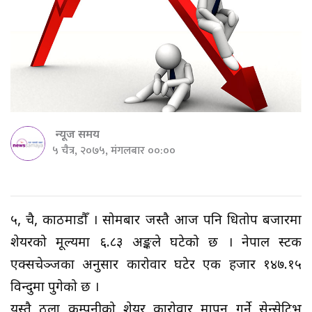
न्यूज समय
५ चैत्र, २०७५, मंगलबार ००:००
५, चैत्र, काठमाडौँ । सोमबार जस्तै आज पनि धितोपत्र बजारमा
शेयरको मूल्यमा ६.८३ अङ्कले घटेको छ । नेपाल स्टक
एक्सचेञ्जका अनुसार कारोवार घटेर एक हजार १४७.१५
विन्दुमा पुगेको छ ।
यस्तै ठूला कम्पनीको शेयर कारोवार मापन गर्ने सेन्सेटिभ