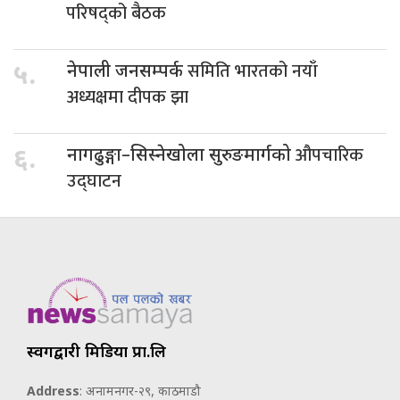
परिषद्को बैठक
समिति भारतको नयाँ
५.
नेपाली जनसम्पर्क
अध्यक्षमा दीपक झा
औपचारिक
६.
नागढुङ्गा–सिस्नेखोला सुरुङमार्गको
उद्घाटन
स्वर्गद्वारी मिडिया प्रा.लि
Address
: अनामनगर-२९, काठमाडौ