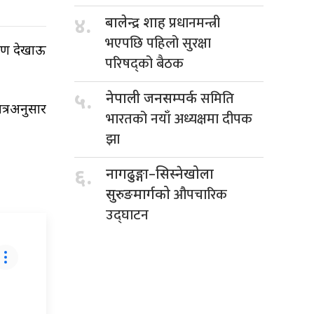
प्रधानमन्त्री
४.
बालेन्द्र शाह
भएपछि पहिलो सुरक्षा
कारण देखाऊ
परिषद्को बैठक
समिति
५.
नेपाली जनसम्पर्क
त्रअनुसार
भारतको नयाँ अध्यक्षमा दीपक
झा
६.
नागढुङ्गा–सिस्नेखोला
औपचारिक
सुरुङमार्गको
उद्घाटन