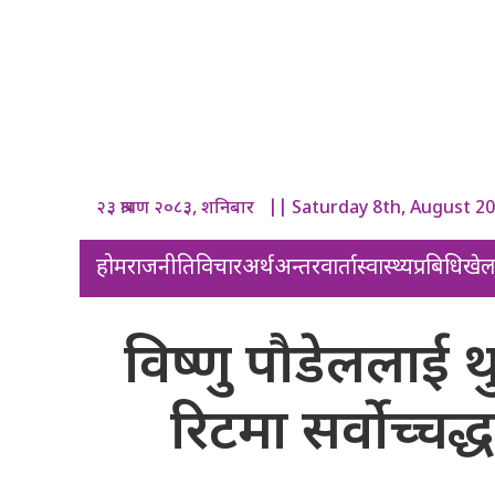
२३ श्रावण २०८३, शनिबार || Saturday 8th, August 2
होम
राजनीति
विचार
अर्थ
अन्तरवार्ता
स्वास्थ्य
प्रबिधि
खे
विष्णु पौडेललाई थु
रिटमा सर्वोच्च