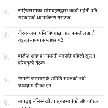
बढ्दो महँगी प्रति
२.
राष्ट्रियसभाका सांसदहरुद्वारा
सरकारको ध्यानार्कषण गराएका
निषेधाज्ञा, प्रधानमन्त्रीले आजै
३.
वीरगञ्जमा पनि
राष्ट्रको नाममा सम्बोधन गर्दै
प्रधानमन्त्री भएपछि पहिलो सुरक्षा
४.
बालेन्द्र शाह
परिषद्को बैठक
समिति भारतको नयाँ
५.
नेपाली जनसम्पर्क
अध्यक्षमा दीपक झा
औपचारिक
६.
नागढुङ्गा–सिस्नेखोला सुरुङमार्गको