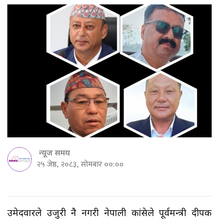
न्यूज समय
२५ जेष्ठ, २०८३, सोमबार ००:००
उमेदवारले उजुरी नै नगरी नेपाली कांग्रेसले पूर्वमन्त्री दीपक