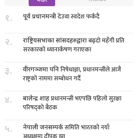
भर्खरै
देउवा स्वदेश फर्कदै
१.
पूर्व प्रधानमन्त्री
बढ्दो महँगी प्रति
२.
राष्ट्रियसभाका सांसदहरुद्वारा
सरकारको ध्यानार्कषण गराएका
निषेधाज्ञा, प्रधानमन्त्रीले आजै
३.
वीरगञ्जमा पनि
राष्ट्रको नाममा सम्बोधन गर्दै
प्रधानमन्त्री भएपछि पहिलो सुरक्षा
४.
बालेन्द्र शाह
परिषद्को बैठक
समिति भारतको नयाँ
५.
नेपाली जनसम्पर्क
अध्यक्षमा दीपक झा