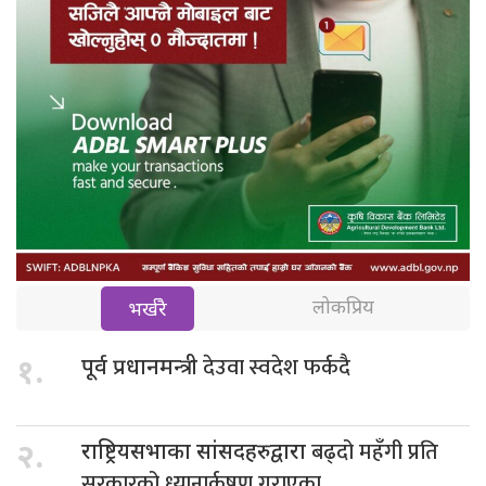
लोकप्रिय
भर्खरै
देउवा स्वदेश फर्कदै
१.
पूर्व प्रधानमन्त्री
बढ्दो महँगी प्रति
२.
राष्ट्रियसभाका सांसदहरुद्वारा
सरकारको ध्यानार्कषण गराएका