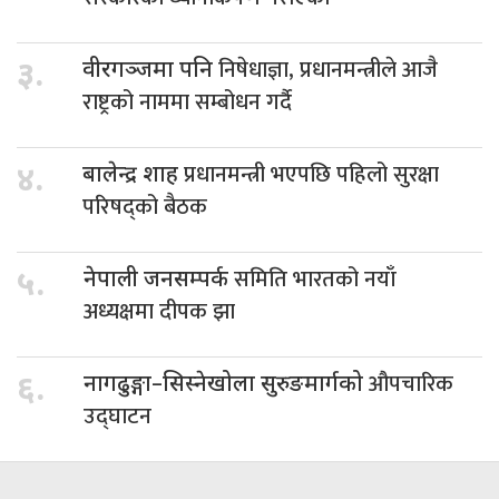
निषेधाज्ञा, प्रधानमन्त्रीले आजै
३.
वीरगञ्जमा पनि
राष्ट्रको नाममा सम्बोधन गर्दै
प्रधानमन्त्री भएपछि पहिलो सुरक्षा
४.
बालेन्द्र शाह
परिषद्को बैठक
समिति भारतको नयाँ
५.
नेपाली जनसम्पर्क
अध्यक्षमा दीपक झा
औपचारिक
६.
नागढुङ्गा–सिस्नेखोला सुरुङमार्गको
उद्घाटन