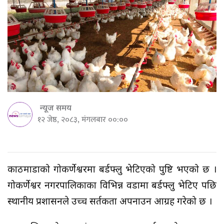
न्यूज समय
१२ जेष्ठ, २०८३, मंगलबार ००:००
काठमाडौंको गोकर्णेश्वरमा बर्डफ्लु भेटिएको पुष्टि भएको छ ।
गोकर्णेश्वर नगरपालिकाका विभिन्न वडामा बर्डफ्लु भेटिए पछि
स्थानीय प्रशासनले उच्च सर्तकता अपनाउन आग्रह गरेको छ ।