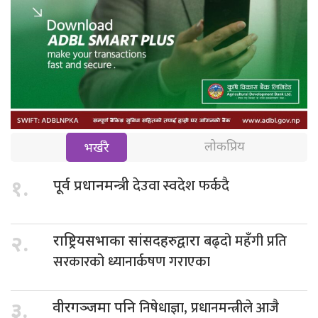
लोकप्रिय
भर्खरै
देउवा स्वदेश फर्कदै
१.
पूर्व प्रधानमन्त्री
बढ्दो महँगी प्रति
२.
राष्ट्रियसभाका सांसदहरुद्वारा
सरकारको ध्यानार्कषण गराएका
निषेधाज्ञा, प्रधानमन्त्रीले आजै
३.
वीरगञ्जमा पनि