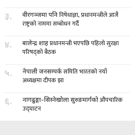
निषेधाज्ञा, प्रधानमन्त्रीले आजै
३.
वीरगञ्जमा पनि
राष्ट्रको नाममा सम्बोधन गर्दै
प्रधानमन्त्री भएपछि पहिलो सुरक्षा
४.
बालेन्द्र शाह
परिषद्को बैठक
समिति भारतको नयाँ
५.
नेपाली जनसम्पर्क
अध्यक्षमा दीपक झा
औपचारिक
६.
नागढुङ्गा–सिस्नेखोला सुरुङमार्गको
उद्घाटन