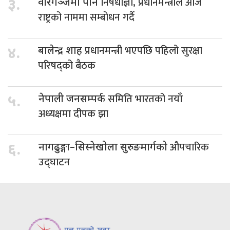
निषेधाज्ञा, प्रधानमन्त्रीले आजै
३.
वीरगञ्जमा पनि
राष्ट्रको नाममा सम्बोधन गर्दै
प्रधानमन्त्री भएपछि पहिलो सुरक्षा
४.
बालेन्द्र शाह
परिषद्को बैठक
समिति भारतको नयाँ
५.
नेपाली जनसम्पर्क
अध्यक्षमा दीपक झा
औपचारिक
६.
नागढुङ्गा–सिस्नेखोला सुरुङमार्गको
उद्घाटन