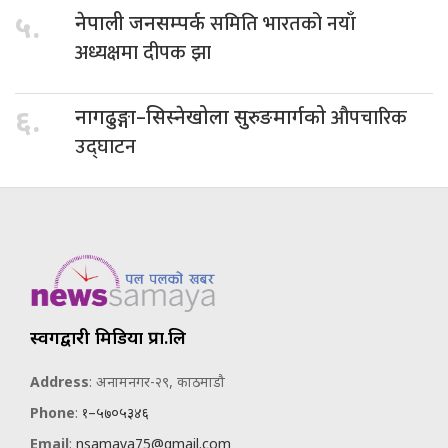
समिति भारतको नयाँ
५.
नेपाली जनसम्पर्क
अध्यक्षमा दीपक झा
औपचारिक
६.
नागढुङ्गा–सिस्नेखोला सुरुङमार्गको
उद्घाटन
स्वर्गद्वारी मिडिया प्रा.लि
Address
: अनामनगर-२९, काठमाडौ
Phone
:
१–५७०५३४६
Email
:
nsamaya75@gmail.com