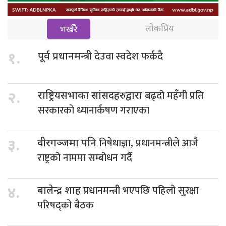
लोकप्रिय
भर्खरै
देउवा स्वदेश फर्कदै
१.
पूर्व प्रधानमन्त्री
बढ्दो महँगी प्रति
२.
राष्ट्रियसभाका सांसदहरुद्वारा
सरकारको ध्यानार्कषण गराएका
निषेधाज्ञा, प्रधानमन्त्रीले आजै
३.
वीरगञ्जमा पनि
राष्ट्रको नाममा सम्बोधन गर्दै
प्रधानमन्त्री भएपछि पहिलो सुरक्षा
४.
बालेन्द्र शाह
परिषद्को बैठक