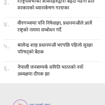
बढ्दो महँगी प्रति
३.
राष्ट्रियसभाका सांसदहरुद्वारा
सरकारको ध्यानार्कषण गराएका
निषेधाज्ञा, प्रधानमन्त्रीले आजै
४.
वीरगञ्जमा पनि
राष्ट्रको नाममा सम्बोधन गर्दै
प्रधानमन्त्री भएपछि पहिलो सुरक्षा
५.
बालेन्द्र शाह
परिषद्को बैठक
समिति भारतको नयाँ
६.
नेपाली जनसम्पर्क
अध्यक्षमा दीपक झा