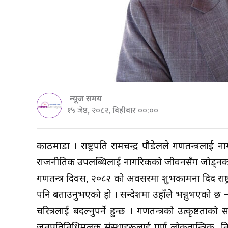
न्यूज समय
१५ जेष्ठ, २०८२, बिहीबार ००:००
काठमाडौँ । राष्ट्रपति रामचन्द्र पौडेलले गणतन्त्रलाई
राजनीतिक उपलब्धिलाई नागरिकको जीवनसँग जोड्नका ला
गणतन्त्र दिवस, २०८२ को अवसरमा शुभकामना दिदैँ राष्ट्र
पनि बताउनुभएको हो । सन्देशमा उहाँले भन्नुभएको छ –‘हा
चरित्रलाई बदल्नुपर्ने हुन्छ । गणतन्त्रको उत्कृष्टताक