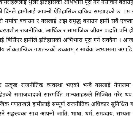
क दायराहरूलाई भुलेर इतिहासको अभिभारा पूरा गर्न नसकिने बता
जको दिनले हामीलाई आफ्नो ऐतिहासिक दायित्व सम्झाएको छ । म 
न्त्रको मर्यादा बचाउन र यसलाई अझ समृद्ध बनाउन हामी सबै एकत
 त आचरणशील राजनीतिक, आर्थिक र सामाजिक जीवन पद्धति पनि 
सलाई बिर्सिएर हामीले इतिहासको अभिभारा पूरा गर्न सक्दैनौँ । आ
य लोकतान्त्रिक गणतन्त्रको उच्चतम् र सार्थक अभ्यासमा अगाडि
ै एक उत्कृष्ट राजनीतिक व्यवस्था भएको भन्दै यसलाई नेपालमा
ितको समाजवादको सारगर्वित मान्यताहरूले सिञ्चित गरेर थप सर्
रिक गणतन्त्रले हामीलाई सम्पूर्ण राजनीतिक अधिकार सुनिश्चित गर
े सङ्कल्पका साथ आफ्नो जाति, भाषा, धर्म, सम्प्रदाय, सभ्यता