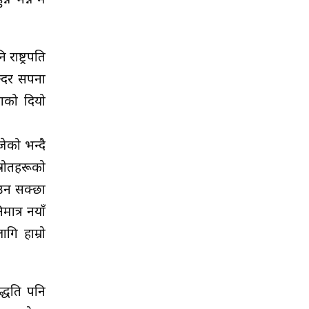
्न भन्ने म
ाष्ट्रपति
न्दर सपना
शाको दियो
ेको भन्दै
्रोतहरूको
उन सक्छौँ
ात्र नयाँ
गि हाम्रो
्धति पनि