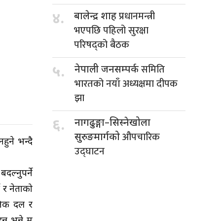
प्रधानमन्त्री
४.
बालेन्द्र शाह
भएपछि पहिलो सुरक्षा
परिषद्को बैठक
समिति
५.
नेपाली जनसम्पर्क
भारतको नयाँ अध्यक्षमा दीपक
झा
६.
नागढुङ्गा–सिस्नेखोला
औपचारिक
सुरुङमार्गको
ुने भन्दै
उद्घाटन
दल्नुपर्ने
ी र नेताको
नीतिक दल र