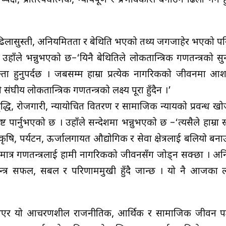
क्ष, प्रतिस्पर्धात्मक, न्यायपूर्ण र प्रभावकारी बनाउन ढिलो गर्न हुन
 ढिलासुस्ती, अनियमितता र बेथिति भएको तथ्य जगजाहेर भएको पनि र
ाँले भन्नुभएको छ–‘यिनै बेथितिले लोकतान्त्रिक गणतन्त्रको सु
्ता हुनुपर्दछ । जबसम्म हाम्रा प्रत्येक नागरिकको जीवनमा आ
ंघीय लोकतान्त्रिक गणतन्त्रको लक्ष्य पूरा हुँदैन ।’
धि, रोजगारी, न्यायोचित वितरण र सामाजिक न्यायको प्रवन्ध खोज
ार्नुभएको छ । उहाँले सन्देशमा भन्नुभएको छ –‘त्यसैले हाम्रा स
कृषि, पर्यटन, ऊर्जालगायत औद्योगिक र सेवा क्षेत्रलाई बलियो बना
निमात्र गणतन्त्रलाई हामी नागरिकको जीवनसँग जोड्न सक्छौँ । अनिम
तन्त्र सफल, सबल र परिणाममुखी हुँदै जान्छ । यो नै आजका ला
्र नभएर यो आचरणशील राजनीतिक, आर्थिक र सामाजिक जीवन पद