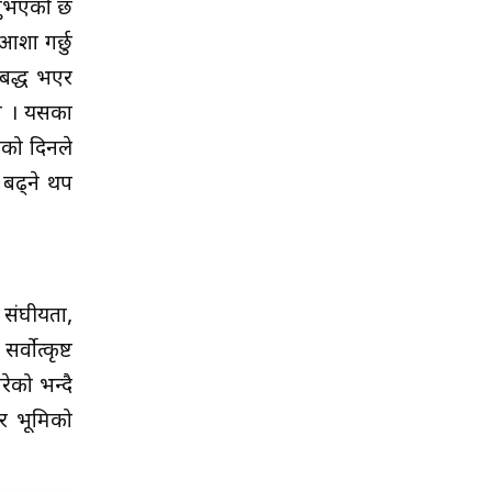
उनुभएको छ
आशा गर्छु
ाबद्ध भएर
हो । यसका
जको दिनले
 बढ्ने थप
 संघीयता,
वोत्कृष्ट
ेको भन्दै
 र भूमिको