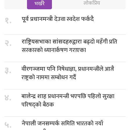
लोकप्रिय
भर्खरै
देउवा स्वदेश फर्कदै
१.
पूर्व प्रधानमन्त्री
बढ्दो महँगी प्रति
२.
राष्ट्रियसभाका सांसदहरुद्वारा
सरकारको ध्यानार्कषण गराएका
निषेधाज्ञा, प्रधानमन्त्रीले आजै
३.
वीरगञ्जमा पनि
राष्ट्रको नाममा सम्बोधन गर्दै
प्रधानमन्त्री भएपछि पहिलो सुरक्षा
४.
बालेन्द्र शाह
परिषद्को बैठक
समिति भारतको नयाँ
५.
नेपाली जनसम्पर्क