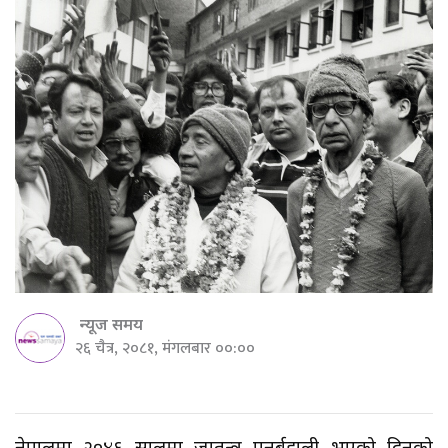
न्यूज समय
२६ चैत्र, २०८१, मंगलबार ००:००