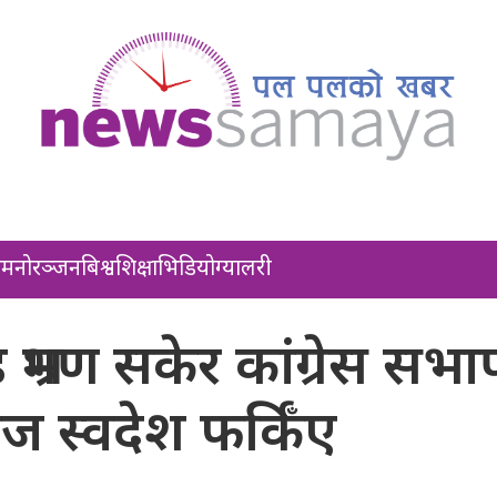
ल
मनोरञ्जन
बिश्व
शिक्षा
भिडियो
ग्यालरी
 भ्रमण सकेर कांग्रेस सभा
 स्वदेश फर्किँए