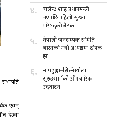
प्रधानमन्त्री
४.
बालेन्द्र शाह
भएपछि पहिलो सुरक्षा
परिषद्को बैठक
समिति
५.
नेपाली जनसम्पर्क
भारतको नयाँ अध्यक्षमा दीपक
झा
६.
नागढुङ्गा–सिस्नेखोला
औपचारिक
सुरुङमार्गको
्। सभापति
उद्घाटन
र्थिक एवम्
ीच देउवा