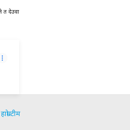
े त देउवा
हाम्रो टीम