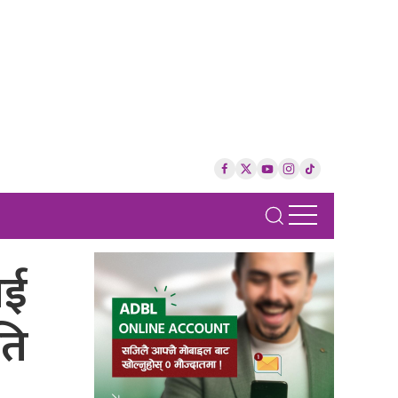
ाई
ति