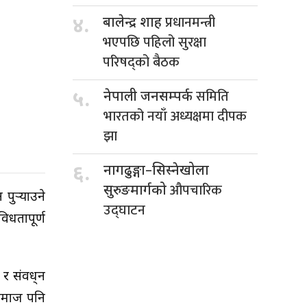
प्रधानमन्त्री
४.
बालेन्द्र शाह
भएपछि पहिलो सुरक्षा
परिषद्को बैठक
समिति
५.
नेपाली जनसम्पर्क
भारतको नयाँ अध्यक्षमा दीपक
झा
६.
नागढुङ्गा–सिस्नेखोला
औपचारिक
सुरुङमार्गको
पुर्‍याउने
उद्घाटन
िधतापूर्ण
 संवद्र्धन
ी समाज पनि