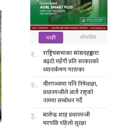
लोकप्रिय
भर्खरै
१.
राष्ट्रियसभाका सांसदहरुद्वारा
बढ्दो महँगी प्रति सरकारको
ध्यानार्कषण गराएका
निषेधाज्ञा,
२.
वीरगञ्जमा पनि
प्रधानमन्त्रीले आजै राष्ट्रको
नाममा सम्बोधन गर्दै
प्रधानमन्त्री
३.
बालेन्द्र शाह
भएपछि पहिलो सुरक्षा