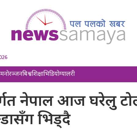
2026
ल
मनोरञ्जन
बिश्व
शिक्षा
भिडियो
ग्यालरी
र्गत नेपाल आज घरेलु टो
्डासँग भिड्दै