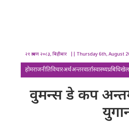
२१ श्रावण २०८३, बिहीबार || Thursday 6th, August 
होम
राजनीति
विचार
अर्थ
अन्तरवार्ता
स्वास्थ्य
प्रबिधि
खे
वुमन्स डे कप अन्त
युगान