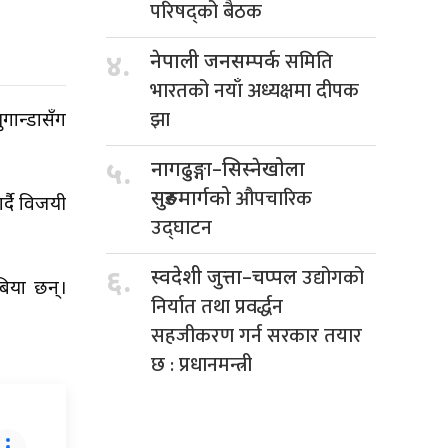
परिषद्को बैठक
समिति
४.
नेपाली जनसम्पर्क
भारतको नयाँ अध्यक्षमा दीपक
झा
गान्डासँग
५.
नागढुङ्गा–सिस्नेखोला
औपचारिक
सुरुङमार्गको
्दै विजयी
उद्घाटन
उद्योगको
६.
स्वदेशी जुत्ता–चप्पल
िया छन्।
निर्यात तथा प्रवर्द्धन
सहजीकरण गर्न सरकार तयार
छ : प्रधानमन्त्री