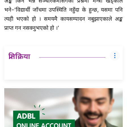
अङ्क किन भन्ने सञ्चारकर्मीसँगको प्रश्नमा मन्त्री खड्काले
भने–‘विद्यार्थी जाँचमा उपस्थिति नहुँदा के हुन्छ, यसमा पनि
त्यही भएको हो । समयमै कार्यसम्पादन नबुझाएकाले अङ्क
प्राप्त गर्न नसक्नुभएको हो ।’
प्रतिक्रिया