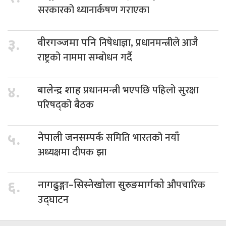
सरकारको ध्यानार्कषण गराएका
निषेधाज्ञा, प्रधानमन्त्रीले आजै
३.
वीरगञ्जमा पनि
राष्ट्रको नाममा सम्बोधन गर्दै
प्रधानमन्त्री भएपछि पहिलो सुरक्षा
४.
बालेन्द्र शाह
परिषद्को बैठक
समिति भारतको नयाँ
५.
नेपाली जनसम्पर्क
अध्यक्षमा दीपक झा
औपचारिक
६.
नागढुङ्गा–सिस्नेखोला सुरुङमार्गको
उद्घाटन