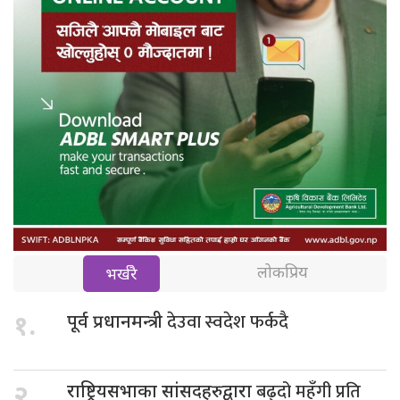
लोकप्रिय
भर्खरै
देउवा स्वदेश फर्कदै
१.
पूर्व प्रधानमन्त्री
बढ्दो महँगी प्रति
२.
राष्ट्रियसभाका सांसदहरुद्वारा