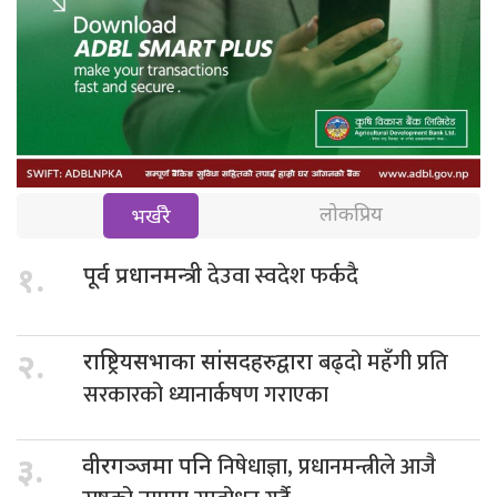
लोकप्रिय
भर्खरै
देउवा स्वदेश फर्कदै
१.
पूर्व प्रधानमन्त्री
बढ्दो महँगी प्रति
२.
राष्ट्रियसभाका सांसदहरुद्वारा
सरकारको ध्यानार्कषण गराएका
निषेधाज्ञा, प्रधानमन्त्रीले आजै
३.
वीरगञ्जमा पनि