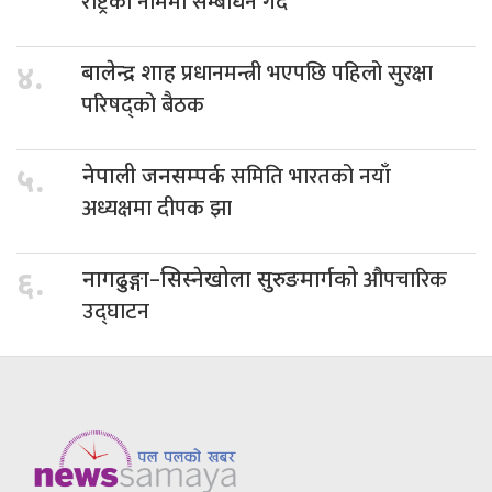
राष्ट्रको नाममा सम्बोधन गर्दै
प्रधानमन्त्री भएपछि पहिलो सुरक्षा
४.
बालेन्द्र शाह
परिषद्को बैठक
समिति भारतको नयाँ
५.
नेपाली जनसम्पर्क
अध्यक्षमा दीपक झा
औपचारिक
६.
नागढुङ्गा–सिस्नेखोला सुरुङमार्गको
उद्घाटन