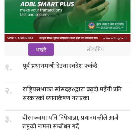
लोकप्रिय
भर्खरै
देउवा स्वदेश फर्कदै
१.
पूर्व प्रधानमन्त्री
बढ्दो महँगी प्रति
२.
राष्ट्रियसभाका सांसदहरुद्वारा
सरकारको ध्यानार्कषण गराएका
निषेधाज्ञा, प्रधानमन्त्रीले आजै
३.
वीरगञ्जमा पनि
राष्ट्रको नाममा सम्बोधन गर्दै