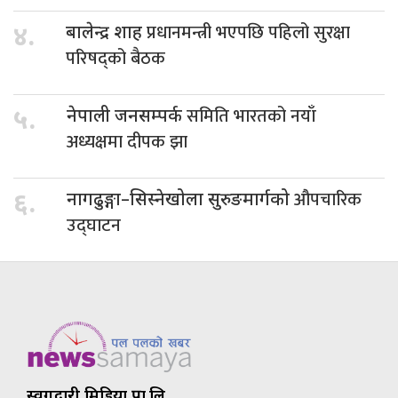
प्रधानमन्त्री भएपछि पहिलो सुरक्षा
४.
बालेन्द्र शाह
परिषद्को बैठक
समिति भारतको नयाँ
५.
नेपाली जनसम्पर्क
अध्यक्षमा दीपक झा
औपचारिक
६.
नागढुङ्गा–सिस्नेखोला सुरुङमार्गको
उद्घाटन
स्वर्गद्वारी मिडिया प्रा.लि