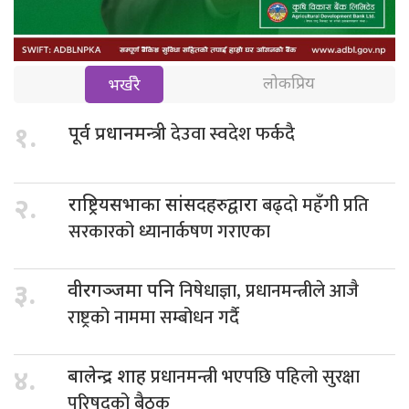
लोकप्रिय
भर्खरै
देउवा स्वदेश फर्कदै
१.
पूर्व प्रधानमन्त्री
बढ्दो महँगी प्रति
२.
राष्ट्रियसभाका सांसदहरुद्वारा
सरकारको ध्यानार्कषण गराएका
निषेधाज्ञा, प्रधानमन्त्रीले आजै
३.
वीरगञ्जमा पनि
राष्ट्रको नाममा सम्बोधन गर्दै
प्रधानमन्त्री भएपछि पहिलो सुरक्षा
४.
बालेन्द्र शाह
परिषद्को बैठक