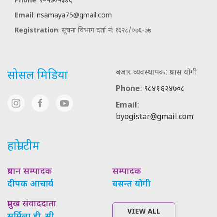
Phone
:
१–५७०५३४६
Email
:
nsamaya75@gmail.com
Registration
: सूचना विभाग दर्ता नं: १६२८/०७६-७७
बजार व्यवस्थापक: प्रयास योगी
सोसल मिडिया
Phone
:
९८४१६२४७०८
Email
:
byogistar@gmail.com
हाम्रो टीम
प्रधान सम्पादक
सम्पादक
दीपक आचार्य
बसन्त योगी
प्रमुख संवाददाता
VIEW ALL
सर्मिला डी. सी.