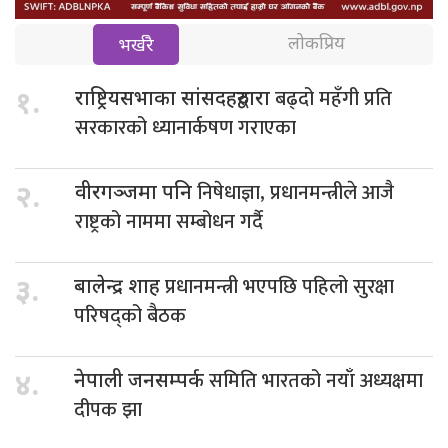
लोकप्रिय
भर्खरै
बढ्दो महँगी प्रति
१.
राष्ट्रियसभाका सांसदहरुद्वारा
सरकारको ध्यानार्कषण गराएका
निषेधाज्ञा, प्रधानमन्त्रीले आजै
२.
वीरगञ्जमा पनि
राष्ट्रको नाममा सम्बोधन गर्दै
प्रधानमन्त्री भएपछि पहिलो सुरक्षा
३.
बालेन्द्र शाह
परिषद्को बैठक
समिति भारतको नयाँ अध्यक्षमा
४.
नेपाली जनसम्पर्क
दीपक झा