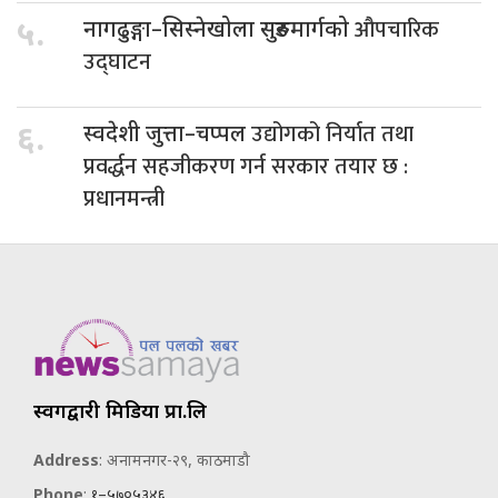
औपचारिक
५.
नागढुङ्गा–सिस्नेखोला सुरुङमार्गको
उद्घाटन
उद्योगको निर्यात तथा
६.
स्वदेशी जुत्ता–चप्पल
प्रवर्द्धन सहजीकरण गर्न सरकार तयार छ :
प्रधानमन्त्री
स्वर्गद्वारी मिडिया प्रा.लि
Address
: अनामनगर-२९, काठमाडौ
Phone
:
१–५७०५३४६