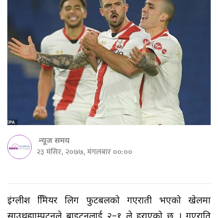
न्यूज समय
२३ मंसिर, २०७७, मंगलबार ००:००
इंग्लीश प्रिमियर लिग फुटबलको गएराती भएको खेलमा
साउथह्याम्पटनले ब्राइटनलाई २–१ ले हराएको छ । गएराति