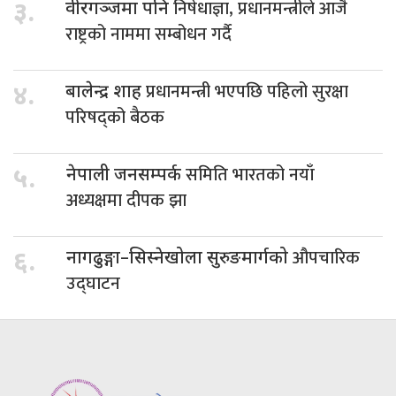
निषेधाज्ञा, प्रधानमन्त्रीले आजै
३.
वीरगञ्जमा पनि
राष्ट्रको नाममा सम्बोधन गर्दै
प्रधानमन्त्री भएपछि पहिलो सुरक्षा
४.
बालेन्द्र शाह
परिषद्को बैठक
समिति भारतको नयाँ
५.
नेपाली जनसम्पर्क
अध्यक्षमा दीपक झा
औपचारिक
६.
नागढुङ्गा–सिस्नेखोला सुरुङमार्गको
उद्घाटन