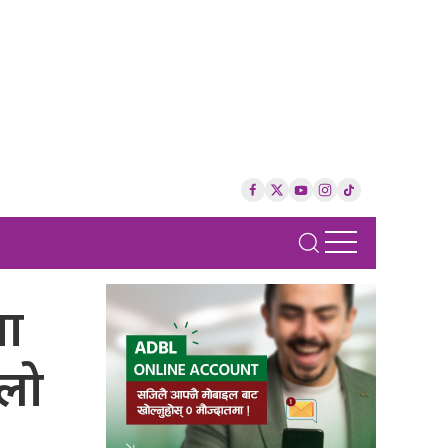
ता
िलो