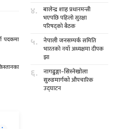
प्रधानमन्त्री
४.
बालेन्द्र शाह
भएपछि पहिलो सुरक्षा
परिषद्को बैठक
समिति
वर्ण पदकमा
५.
नेपाली जनसम्पर्क
भारतको नयाँ अध्यक्षमा दीपक
झा
किस्तानका
६.
नागढुङ्गा–सिस्नेखोला
औपचारिक
सुरुङमार्गको
उद्घाटन