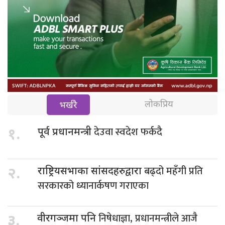
लोकप्रिय
भर्खरै
देउवा स्वदेश फर्कदै
१.
पूर्व प्रधानमन्त्री
बढ्दो महँगी प्रति
२.
राष्ट्रियसभाका सांसदहरुद्वारा
सरकारको ध्यानार्कषण गराएका
निषेधाज्ञा, प्रधानमन्त्रीले आजै
३.
वीरगञ्जमा पनि